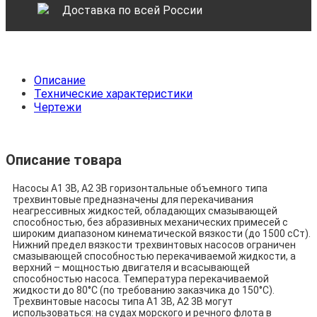
Доставка по всей России
Описание
Технические характеристики
Чертежи
Описание товара
Насосы А1 3В, А2 3В горизонтальные объемного типа
трехвинтовые предназначены для перекачивания
неагрессивных жидкостей, обладающих смазывающей
способностью, без абразивных механических примесей с
широким диапазоном кинематической вязкости (до 1500 cСт).
Нижний предел вязкости трехвинтовых насосов ограничен
смазывающей способностью перекачиваемой жидкости, а
верхний – мощностью двигателя и всасывающей
способностью насоса. Температура перекачиваемой
жидкости до 80°С (по требованию заказчика до 150°С).
Трехвинтовые насосы типа А1 3В, А2 3В могут
использоваться: на судах морского и речного флота в